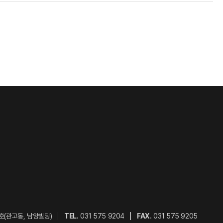
호(관고동, 남양빌딩)
TEL.
031 575 9204
FAX.
031 575 9205