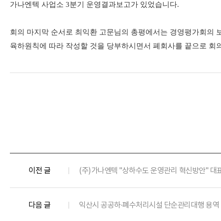
가나엔텍 사업소 3
분기 운영결과보고가 있었습니다
.
회의 마지막 순서로 최익환 고문님의 총평에서는 경영평가회의 보
육하원칙에 따라 작성할 것을 당부하시면서
폐회
사를 끝으로 회
이전 글
(주)가나엔텍 "상하수도 운영관리 혁신방안" 대
다음 글
익산시 공공하·폐수처리시설 단순관리대행 용역