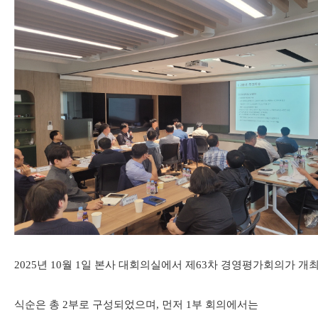
2025
년 10
월
1
일 본사 대회의실에서 제
63
차 경영평가회의가 개
식순은 총
2
부로 구성되었으며
,
먼저
1
부 회의에서는