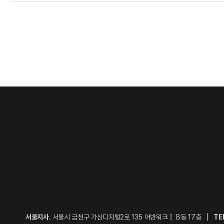
Ⅰ
서울지사.
서울시 금천구 가산디지털2로 135 어반워크
B동 17층
TE